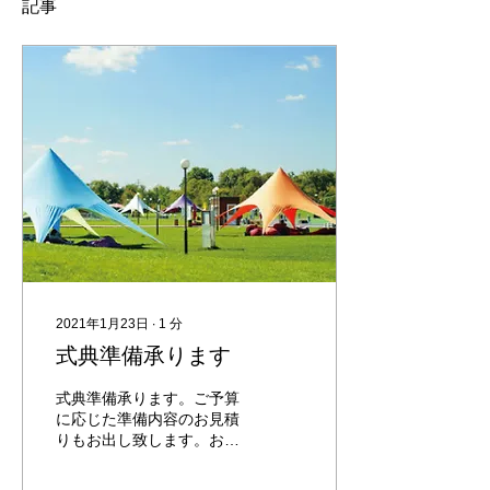
記事
2021年1月23日
∙
1
分
式典準備承ります
式典準備承ります。ご予算
に応じた準備内容のお見積
りもお出し致します。お気
軽にお問い合わせくださ
い。 サンプルページ まず