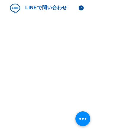
LINEで問い合わせ
レンタルご検討の方、LINEにて相談
の方はこちらからお気軽にお問い合わ
せ下さい。
はじめてご利用の方 ＞
レンタルが初めての方、レンタルに不
安のある方に、流れを分かりやすくご
説明いたします。
よくあるご質問 ＞
イフリートでのレンタルについて「よ
くある質問」をＱ＆Ａ形式でまとめま
した。